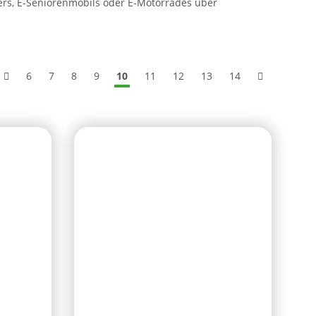
ers, E-Seniorenmobils oder E-Motorrades über
6
7
8
9
10
11
12
13
14