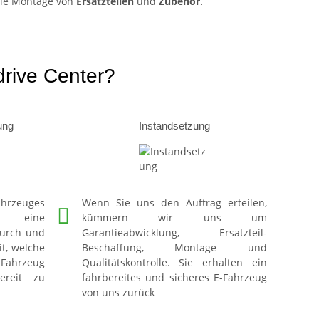
elle Montage von
Ersatzteilen
und
Zubehör
.
rive Center?
ung
Instandsetzung
hrzeuges
Wenn Sie uns den Auftrag erteilen,
eine
kümmern wir uns um
durch und
Garantieabwicklung, Ersatzteil-
it, welche
Beschaffung, Montage und
E-Fahrzeug
Qualitätskontrolle. Sie erhalten ein
ereit zu
fahrbereites und sicheres E-Fahrzeug
von uns zurück