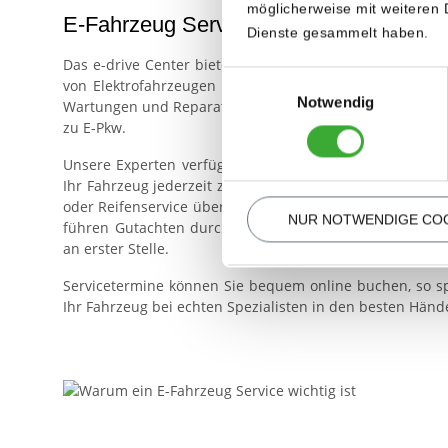
möglicherweise mit weiteren 
E-Fahrzeug Service im e-drive Center
Dienste gesammelt haben.
Das e-drive Center bietet Ihnen einen umfassenden Werks
Einwilligungsauswahl
von Elektrofahrzeugen abgestimmt ist. In unserer Fac
Notwendig
Wartungen und Reparaturen sämtlicher E-Fahrzeugkategor
zu E-Pkw.
Unsere Experten verfügen über langjährige Erfahrung in 
Ihr Fahrzeug jederzeit zuverlässig und sicher unterwegs
oder Reifenservice übernehmen wir auch die Beschaffun
NUR NOTWENDIGE CO
führen Gutachten durch und kümmern uns um Garantie
an erster Stelle.
Servicetermine können Sie bequem online buchen, so sp
Ihr Fahrzeug bei echten Spezialisten in den besten Hände