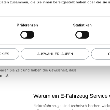
Daten zusammen, die Sie ihnen bereitgestellt haben oder die sie
tattservice, der speziell auf die Bedürfnisse
hwerkstatt kümmern wir uns um Inspektionen,
Präferenzen
Statistiken
ien, von E-Rollern über E-Motorräder bis hin
der Elektromobilität und stellen sicher, dass
 ist. Neben klassischen Arbeiten wie Bremsen-
g und Montage von Ersatzteilen und Zubehör,
OKIES
AUSWAHL ERLAUBEN
abwicklungen. Sicherheit steht dabei immer
aren Sie Zeit und haben die Gewissheit, dass
n ist.
Warum ein E-Fahrzeug Service w
Elektrofahrzeuge sind technisch hochentwicke