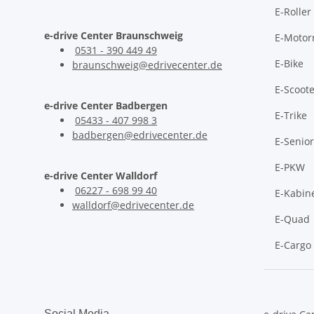
E-Roller
e-drive Center Braunschweig
E-Motor
0531 - 390 449 49
E-Bike
braunschweig@edrivecenter.de
E-Scoote
e-drive Center Badbergen
E-Trike
05433 - 407 998 3
badbergen@edrivecenter.de
E-Senio
E-PKW
e-drive Center Walldorf
06227 - 698 99 40
E-Kabine
walldorf@edrivecenter.de
E-Quad
E-Cargo
Social Media