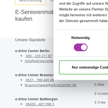
Beschreibung
Technische Daten
Frage zum P
und die Zugriffe auf unsere 
Website an unsere Partner fü
E-Seniorenmobil Futura Cruise grau 
möglicherweise mit weiteren
kaufen
der Dienste gesammelt habe
Einwilligungsauswahl
Notwendig
Unsere Standorte
E-Fahrzeu
E-Fahrze
e-drive Center Berlin
030 - 233 211 87
Alle E-F
info@edrivecenter.de
E-Roller
Nur notwendige Cook
e-drive Center Braunschweig
E-Motor
0531 - 390 449 49
E-Bike
braunschweig@edrivecenter.de
E-Scoote
e-drive Center Badbergen
E-Trike
05433 - 407 998 3