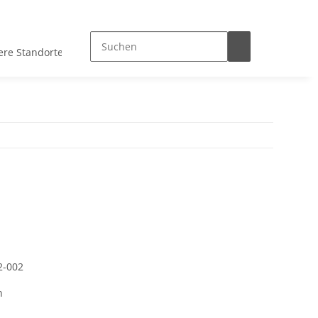
ere Standorte
2-002
h