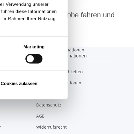
hrer Verwendung unserer
 führen diese Informationen
adbergen, Walldorf Probe fahren und
ie im Rahmen Ihrer Nutzung
Marketing
Gesetzliche Informationen
Gesetzliche Informationen
Zahlungsmöglichkeiten
Versandinformationen
Cookies zulassen
Impressum
Datenschutz
AGB
r
Widerrufsrecht