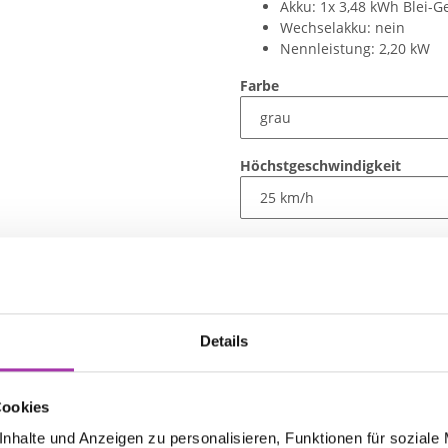
Akku: 1x 3,48 kWh Blei-G
Wechselakku: nein
Nennleistung: 2,20 kW
Farbe
Höchstgeschwindigkeit
Auswahl zurücksetzen
Artikelpreis
5.999,00 €
inkl. 19% USt. , zzgl.
Versand
Details
Verfügbarkeit:
verfügba
Lieferzeit:
auf Anfrage
Cookies
nhalte und Anzeigen zu personalisieren, Funktionen für soziale