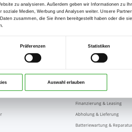
rodukt
Website zu analysieren. Außerdem geben wir Informationen zu I
r soziale Medien, Werbung und Analysen weiter. Unsere Partner
im e-drive Center Berlin, Braunschweig, B
 Daten zusammen, die Sie ihnen bereitgestellt haben oder die s
n.
Präferenzen
Statistiken
ge
Leistungen
uge
Leistungen
ahrzeuge
Verkauf
Werkstatt
ies
Auswahl erlauben
rad
Probefahrt
Finanzierung & Leasing
r
Abholung & Lieferung
Batteriewartung & Reparatu