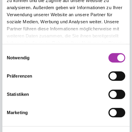
badbergen@edrivecenter.de
zu können und die Zugriffe auf unsere Website zu
analysieren. Außerdem geben wir Informationen zu Ihrer
Verwendung unserer Website an unsere Partner für
e-drive Center Walldorf
soziale Medien, Werbung und Analysen weiter. Unsere
06227 - 698 99 40
Partner führen diese Informationen möglicherweise mit
walldorf@edrivecenter.de
weiteren Daten zusammen, die Sie ihnen bereitgestellt
E-Fahrzeuge
haben oder die sie im Rahmen Ihrer Nutzung der Dienste
Alle E-Fahrzeuge
gesammelt haben.
Einwilligungsauswahl
Notwendig
E-Roller
E-Motorrad
Präferenzen
E-Bike
E-Scooter
Statistiken
E-Trike
Marketing
E-Seniorenmobil
E-PKW