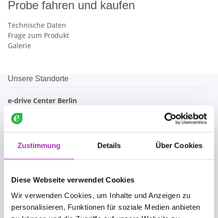
Probe fahren und kaufen
Technische Daten
Frage zum Produkt
Galerie
Unsere Standorte
e-drive Center Berlin
030 - 233 211 87
info@edrivecenter.de
Zustimmung
Details
Über Cookies
e-drive Center Braunschweig
0531 - 390 449 49
braunschweig@edrivecenter.de
Diese Webseite verwendet Cookies
Wir verwenden Cookies, um Inhalte und Anzeigen zu
e-drive Center Badbergen
personalisieren, Funktionen für soziale Medien anbieten
05433 - 407 998 3